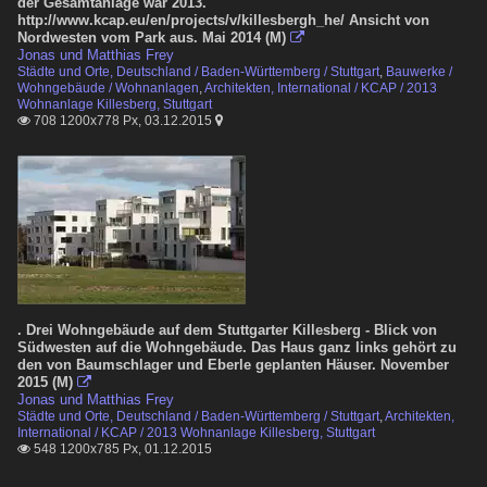
der Gesamtanlage war 2013.
http://www.kcap.eu/en/projects/v/killesbergh_he/ Ansicht von
Nordwesten vom Park aus. Mai 2014 (M)

Jonas und Matthias Frey
Städte und Orte, Deutschland / Baden-Württemberg / Stuttgart
,
Bauwerke /
Wohngebäude / Wohnanlagen
,
Architekten, International / KCAP / 2013
Wohnanlage Killesberg, Stuttgart
708 1200x778 Px, 03.12.2015


. Drei Wohngebäude auf dem Stuttgarter Killesberg - Blick von
Südwesten auf die Wohngebäude. Das Haus ganz links gehört zu
den von Baumschlager und Eberle geplanten Häuser. November
2015 (M)

Jonas und Matthias Frey
Städte und Orte, Deutschland / Baden-Württemberg / Stuttgart
,
Architekten,
International / KCAP / 2013 Wohnanlage Killesberg, Stuttgart
548 1200x785 Px, 01.12.2015
