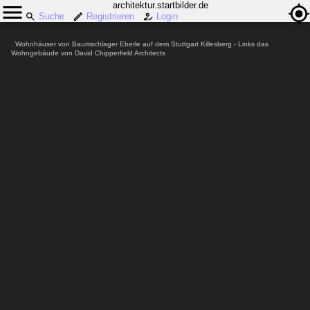
architektur.startbilder.de
Suche
Registrieren
Login
. Wohnhäuser von Baumschlager Eberle auf dem Stuttgart Killesberg - Links das
Wohngebäude von David Chipperfield Architects