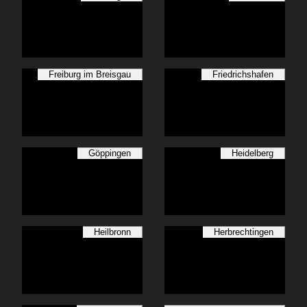
Freiburg im Breisgau
Friedrichshafen
Göppingen
Heidelberg
Heilbronn
Herbrechtingen