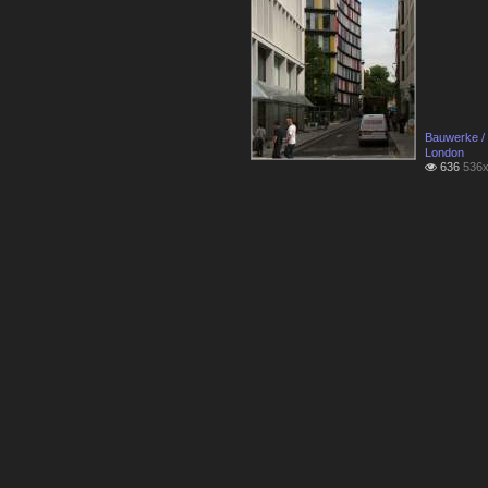
Bauwerke / 
London
636
536x
