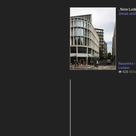
. New Lud
Jonas und 
Bauwerke / 
London
616
663x
