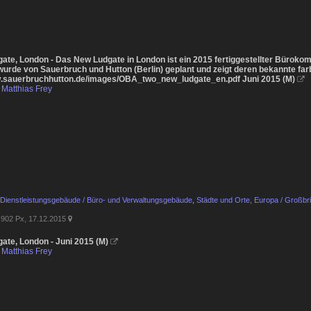
ate, London - Das New Ludgate in London ist ein 2015 fertiggestellter Bürokom
urde von Sauerbruch und Hutton (Berlin) geplant und zeigt deren bekannte far
w.sauerbruchhutton.de/images/OBA_two_new_ludgate_en.pdf Juni 2015 (M)

Matthias Frey
Dienstleistungsgebäude / Büro- und Verwaltungsgebäude
,
Städte und Orte, Europa / Großbri
902 Px, 17.12.2015

ate, London - Juni 2015 (M)

Matthias Frey