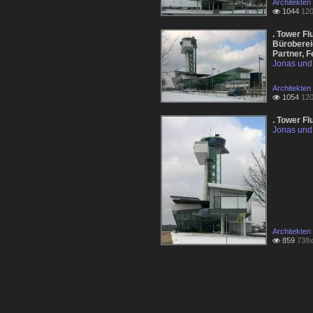
Architekten
1044
120

. Tower F
Bürobereic
Partner, F
Jonas und 
Architekten
1054
120

. Tower Fl
Jonas und 
Architekten
859
738x
