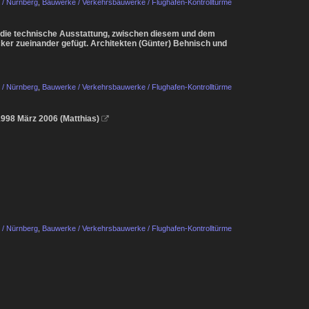
 / Nürnberg
,
Bauwerke / Verkehrsbauwerke / Flughafen-Kontrolltürme
ür die technische Ausstattung, zwischen diesem und dem
cker zueinander gefügt. Architekten (Günter) Behnisch und
 / Nürnberg
,
Bauwerke / Verkehrsbauwerke / Flughafen-Kontrolltürme
 1998 März 2006 (Matthias)

 / Nürnberg
,
Bauwerke / Verkehrsbauwerke / Flughafen-Kontrolltürme