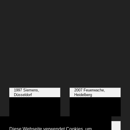
1997 Siemens,
2007 Feuerwache,
Düsseldorf
Heidelberg
2008 Alter Hof, München
2013 S-Bahnhof
Bayerischer Bahnhof,
Diese Webseite verwendet Cookies, um