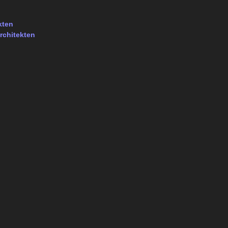
kten
rchitekten