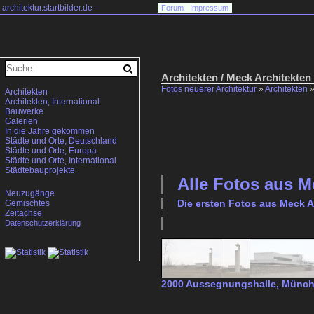
architektur.startbilder.de
Forum
Impressum
Architekten / Meck Architekten
Fotos neuerer Architektur
»
Architekten
Architekten
Architekten, International
Bauwerke
Galerien
In die Jahre gekommen
Städte und Orte, Deutschland
Städte und Orte, Europa
Städte und Orte, International
Städtebauprojekte
Alle Fotos aus
M
Neuzugänge
Die ersten Fotos aus
Meck A
Gemischtes
Zeitachse
Datenschutzerklärung
2000 Aussegnungshalle, Münc